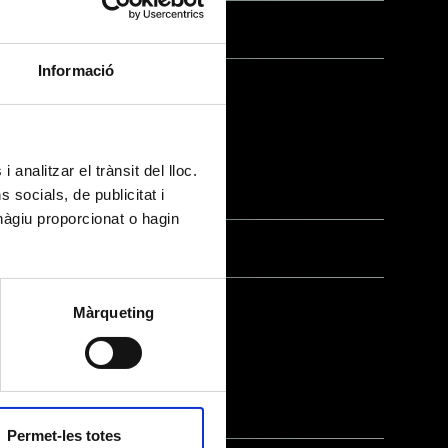
Informació
arcelona, 08005, és
 analitzar el trànsit del lloc.
deveniments que
socials, de publicitat i
hàgiu proporcionat o hagin
Màrqueting
adherides al
oritats competents. A
lei o sigui necessari
ca de privacitat
.
Permet-les totes