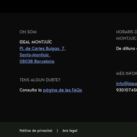
ON SOM
HORARIS D
MONTJUÏC
IDEAL MONTJUÏC
Pl. de Carles Buïgas, 7,
De dilluns
Sants-Montjuïc,
08038 Barcelona
MÉS INFO
TENS ALGUN DUBTE?
info@idea
Consulta la
pàgina de les FAQs
93010745
Política de privacitat
Avís legal