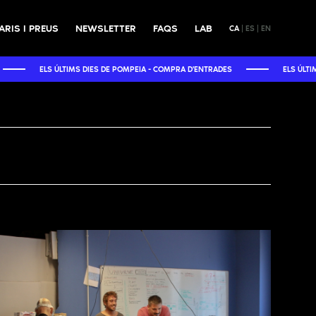
RIS I PREUS
NEWSLETTER
FAQS
LAB
CA
ES
EN
ELS ÚLTIMS DIES DE POMPEIA - COMPRA D'ENTRADES
ELS ÚLTIMS DIES