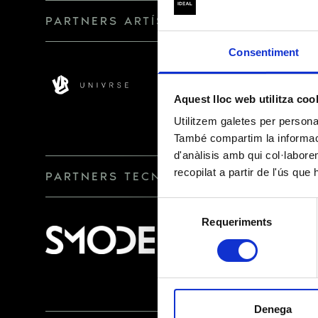
INFORMACIÓ BÀSI
PARTNERS ARTÍSTICS
(Reglament (UE) 
Consentiment
RESPONSABLE DEL
TRACTAMENT
Aquest lloc web utilitza coo
Utilitzem galetes per personali
FINALITAT
També compartim la informació
d'anàlisis amb qui col·labore
recopilat a partir de l'ús que
PARTNERS TECNOLÒGICS
LEGITIMACIÓ
Selecció
Requeriments
de
consentiment
DESTINATARIS
DRETS
Denega