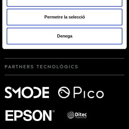
Accedir, rectificar i suprimir dades, així com la resta
DRETS
que s’expliquen en la
política de privacitat
.
Permetre la selecció
Denega
PARTNERS TECNOLÒGICS