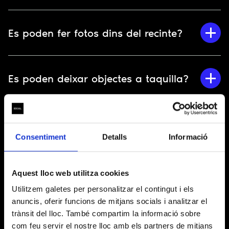
Es poden fer fotos dins del recinte?
Es poden deixar objectes a taquilla?
Consentiment
Detalls
Informació
Aquest lloc web utilitza cookies
Utilitzem galetes per personalitzar el contingut i els
UN PROJECTE DE
anuncis, oferir funcions de mitjans socials i analitzar el
trànsit del lloc. També compartim la informació sobre
INFORMACIÓ BÀSICA SOBRE EL TRACTAMENT DE DADES
com feu servir el nostre lloc amb els partners de mitjans
(Reglament (UE) 2016/679)