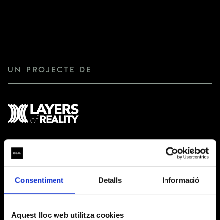
UN PROJECTE DE
MITJANS OFICIALS
Consentiment
Detalls
Informació
Aquest lloc web utilitza cookies