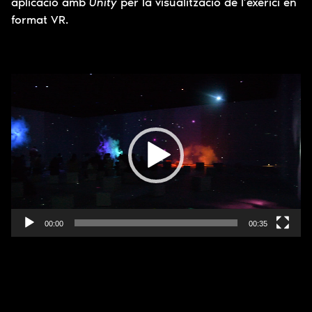
aplicació amb
Unity
per la visualització de l’exerici en
format VR.
Reproductor
de
vídeo
00:00
00:35