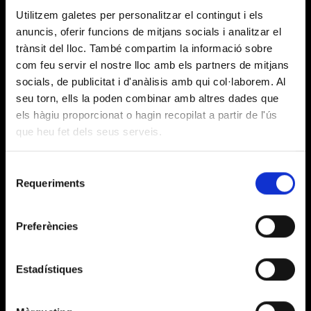
Utilitzem galetes per personalitzar el contingut i els
anuncis, oferir funcions de mitjans socials i analitzar el
trànsit del lloc. També compartim la informació sobre
INFORMACIÓ BÀSICA SOBRE EL TRACTAMENT DE DADES
com feu servir el nostre lloc amb els partners de mitjans
(Reglament (UE) 2016/679)
socials, de publicitat i d'anàlisis amb qui col·laborem. Al
PARTNERS ARTÍSTICS
seu torn, ells la poden combinar amb altres dades que
Us informem que Layers of reality, SL amb domicili al
RESPONSABLE
els hàgiu proporcionat o hagin recopilat a partir de l'ús
CarrerBadajoz, 38 – 40, Barcelona, 08005, és l’entitat
DEL
responsable del tractament de les vostres dades
que heu fet dels seus serveis.
TRACTAMENT
personals.
Selecció
Gestionar la vinculació amb l’entitat i la participació
Requeriments
de
als actes, activitats i esdeveniments que organitzi i, si
FINALITAT
s’escau, gestionar les donacions i/o les quotes.
consentiment
Enviament de comunicacions informatives.
Preferències
LEGITIMACIÓ
Consentiment de l’interessat.
Estadístiques
Les dades podran ser cedides a entitats financeres o
PARTNERS TECNOLÒGICS
plataformes de pagament adherides al «Privacy