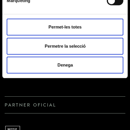
Màrqueting
Shield» per a la gestió del pagament de les donacions
DESTINATARIS
i/o quotes i Autoritats competents. A banda d’aquest
ús, les dades no es cediran a tercers, llevat que ho
exigeixi una llei o sigui necessari per complir amb la
finalitat del tractament.
Permet-les totes
Accedir, rectificar i suprimir dades, així com la resta
DRETS
que s’expliquen en la
política de privacitat
.
Permetre la selecció
Denega
PARTNER OFICIAL