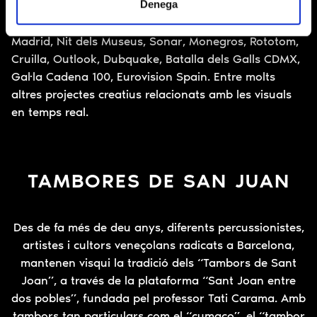
Denega
moments destacats es poden comptar múltiples
intervencions en festivals i esdeveniments com: Luz
Madrid, Nit dels Museus, Sonar, Monegros, Rototom,
Cruilla, Outlook, Dubquake, Batalla dels Galls CDMX,
Gal·la Cadena 100, Eurovision Spain. Entre molts
altres projectes creatius relacionats amb les visuals
en temps real.
TAMBORES DE SAN JUAN
Des de fa més de deu anys, diferents percussionistes,
artistes i cultors veneçolans radicats a Barcelona,
mantenen visqui la tradició dels “Tambors de Sant
Joan”, a través de la plataforma “Sant Joan entre
dos pobles”, fundada pel professor Tati Carama. Amb
tambors tan particulars com el “cumaco”, el “tambor