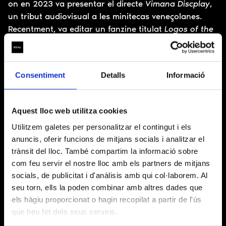
on en 2023 va presentar el directe
Vimana Discplay
,
un tribut audiovisual a les minitecas veneçolanes.
Recentment, va editar un fanzine titulat
Logos of the
Venezuelan Minitecas
(també amb Klasse Wrecks) i va
ser un dels artistes convidats per ARCA per a tocar
en el primer *Boiler *Room realitzat Caracas,
Consentiment
Detalls
Informació
Veneçuela. És fundador dels segells Vimana i ACA, i
forma part dels artistes de la plataforma Lapsus a
Barcelona.
Aquest lloc web utilitza cookies
Utilitzem galetes per personalitzar el contingut i els
anuncis, oferir funcions de mitjans socials i analitzar el
RGB CORP
trànsit del lloc. També compartim la informació sobre
INFORMACIÓ BÀSICA SOBRE EL TRACTAMENT DE DADES
com feu servir el nostre lloc amb els partners de mitjans
(Reglament (UE) 2016/679)
socials, de publicitat i d'anàlisis amb qui col·laborem. Al
seu torn, ells la poden combinar amb altres dades que
Us informem que Layers of reality, SL amb domicili al
RESPONSABLE
els hàgiu proporcionat o hagin recopilat a partir de l'ús
CarrerBadajoz, 38 – 40, Barcelona, 08005, és l’entitat
DEL
responsable del tractament de les vostres dades
que heu fet dels seus serveis.
TRACTAMENT
personals.