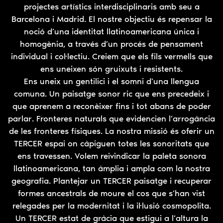
projectes artístics interdisciplinaris amb seu a
Barcelona i Madrid. El nostre objectiu és repensar la
noció d’una identitat llatinoamericana única i
homogènia, a través d’un procés de pensament
individual i col·lectiu. Creiem que els fils vermells que
ens uneixen són gruixuts i resistents.
Ens uneix un gentilici i el somni d’una llengua
comuna. Un paisatge sonor ric que ens precedeix i
que aprenem a reconèixer fins i tot abans de poder
parlar. Fronteres naturals que evidencien l’arrogància
de les fronteres físiques. La nostra missió és oferir un
TERCER espai on càpiguen totes les sonoritats que
ens travessen. Volem reivindicar la paleta sonora
llatinoamericana, tan àmplia i ampla com la nostra
geografia. Plantejar un TERCER paisatge i recuperar
formes ancestrals de moure el cos que s’han vist
relegades per la modernitat i la il·lusió cosmopolita.
Un TERCER estat de gràcia que estigui a l’altura la