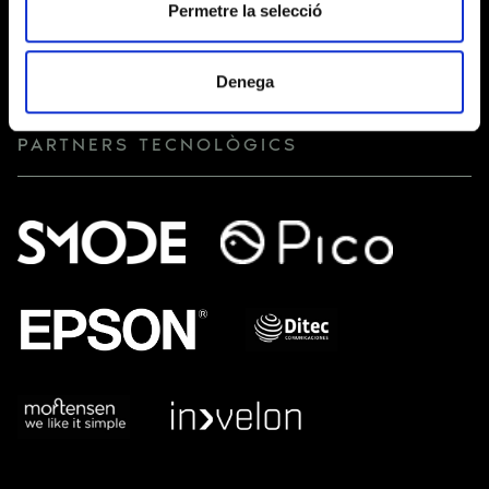
Permetre la selecció
Denega
PARTNERS TECNOLÒGICS