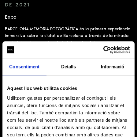
DE 2021
Expo
BARCELONA MEMÒRIA FOTOGRÀFICA és la primera experiència
immersiva sobre la ciutat de Barcelona a través de la mirada
de 6 dels millors artistes de la fotografia del país. Una...
Consentiment
Detalls
Informació
Aquest lloc web utilitza cookies
UN PROJECTE DE
Utilitzem galetes per personalitzar el contingut i els
anuncis, oferir funcions de mitjans socials i analitzar el
trànsit del lloc. També compartim la informació sobre
INFORMACIÓ BÀSICA SOBRE EL TRACTAMENT DE DADES
com feu servir el nostre lloc amb els partners de mitjans
(Reglament (UE) 2016/679)
socials, de publicitat i d'anàlisis amb qui col·laborem. Al
seu torn, ells la poden combinar amb altres dades que