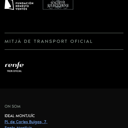
MITJÀ DE TRANSPORT OFICIAL
ON SOM
IDEAL MONTJUÏC
Pl. de Carles Buïgas, 7,
Sants-Montjuïc,