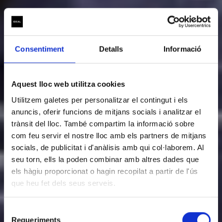
Consentiment
Detalls
Informació
Aquest lloc web utilitza cookies
Utilitzem galetes per personalitzar el contingut i els
anuncis, oferir funcions de mitjans socials i analitzar el
trànsit del lloc. També compartim la informació sobre
INFORMACIÓ BÀSICA SOBRE EL TRACTAMENT DE DADES
com feu servir el nostre lloc amb els partners de mitjans
(Reglament (UE) 2016/679)
socials, de publicitat i d'anàlisis amb qui col·laborem. Al
seu torn, ells la poden combinar amb altres dades que
Us informem que Layers of reality, SL amb domicili al
RESPONSABLE
els hàgiu proporcionat o hagin recopilat a partir de l'ús
CarrerBadajoz, 38 – 40, Barcelona, 08005, és l’entitat
DEL
responsable del tractament de les vostres dades
que heu fet dels seus serveis.
TRACTAMENT
personals.
Selecció
Gestionar la vinculació amb l’entitat i la participació
Requeriments
de