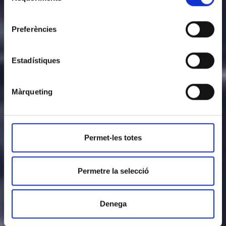
als actes, activitats i esdeveniments que organitzi i, si
FINALITAT
s’escau, gestionar les donacions i/o les quotes.
consentiment
Enviament de comunicacions informatives.
Preferències
LEGITIMACIÓ
Consentiment de l’interessat.
Estadístiques
Les dades podran ser cedides a entitats financeres o
plataformes de pagament adherides al «Privacy
Màrqueting
Shield» per a la gestió del pagament de les donacions
DESTINATARIS
i/o quotes i Autoritats competents. A banda d’aquest
ús, les dades no es cediran a tercers, llevat que ho
exigeixi una llei o sigui necessari per complir amb la
finalitat del tractament.
Permet-les totes
Accedir, rectificar i suprimir dades, així com la resta
DRETS
que s’expliquen en la
política de privacitat
.
Permetre la selecció
Denega