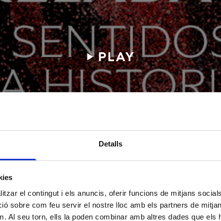
PLAY
ICA SOBRE EL TRATAMIENTO DE DATOS
 2016/679)
Detalls
Le informamos de que Layers of Reality, SL, con domicilio en Carrer Badajoz, 38 
08005, es la entidad responsable del tratamiento de sus datos personales.
kies
tzar el contingut i els anuncis, oferir funcions de mitjans socials i
Gestionar la relación con la entidad y la participación en los actos, actividade
organice y, en su caso, gestionar las donaciones y/o las cuotas.
 sobre com feu servir el nostre lloc amb els partners de mitjans 
Envío de comunicaciones informativas.
m. Al seu torn, ells la poden combinar amb altres dades que els 