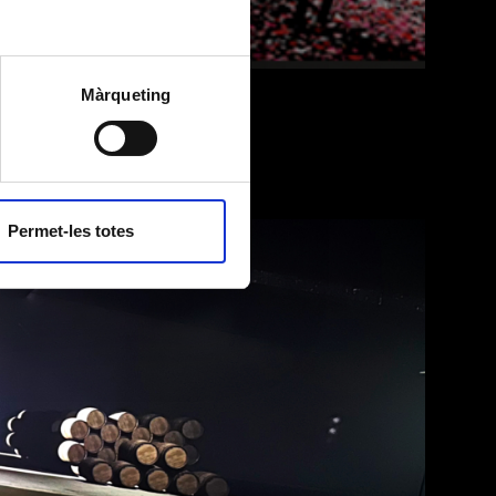
Màrqueting
heridas al «Privacy
autoridades
o exija la ley o sea
 en la
política de
Permet-les totes