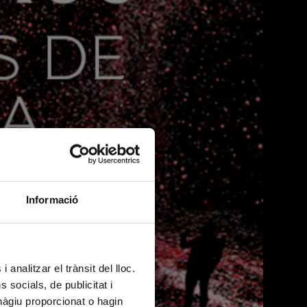
Informació
– 40, Barcelona,
 analitzar el trànsit del lloc.
s y eventos que
socials, de publicitat i
hàgiu proporcionat o hagin