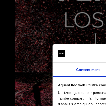
INFORMACIÓN BÁS
(Reglamento (UE)
Consentiment
RESPONSABLE DEL
TRATAMIENTO
Aquest lloc web utilitza coo
Utilitzem galetes per personali
FINALIDAD
També compartim la informació
d'anàlisis amb qui col·labore