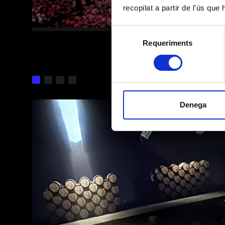
recopilat a partir de l'ús que
LEGITIMACIÓN
Selecció
Requeriments
de
consentiment
DESTINATARIOS
DERECHOS
Denega