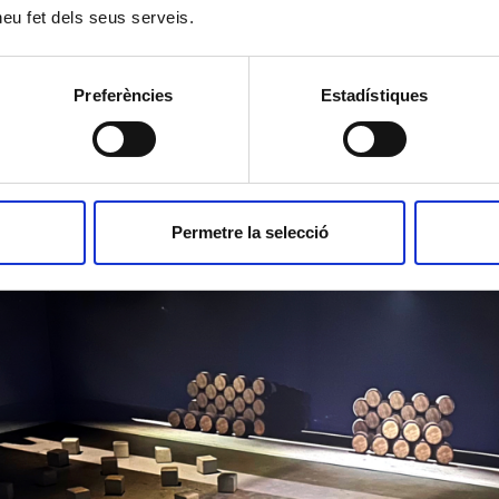
 heu fet dels seus serveis.
Consentimiento del interesado.
Preferències
Estadístiques
Los datos podrán ser cedidos a entidades financieras o plataformas de pago ad
Shield» para la gestión del pago de las donaciones y/o cuotas, así como a las 
competentes. Fuera de estos casos, los datos no se cederán a terceros salvo que l
necesario para cumplir con la finalidad del tratamiento.
Acceder, rectificar y suprimir los datos, así como el resto de derechos explicados
Permetre la selecció
privacidad
.