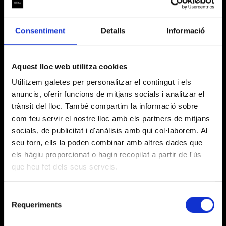
PARTNERS ARTÍSTICOS
Consentiment
Detalls
Informació
Aquest lloc web utilitza cookies
Utilitzem galetes per personalitzar el contingut i els
anuncis, oferir funcions de mitjans socials i analitzar el
trànsit del lloc. També compartim la informació sobre
INFORMACIÓN BÁSICA SOBRE EL TRATAMIENTO DE DATOS
com feu servir el nostre lloc amb els partners de mitjans
(Reglamento (UE) 2016/679)
socials, de publicitat i d'anàlisis amb qui col·laborem. Al
seu torn, ells la poden combinar amb altres dades que
Le informamos de que Layers of Reality, SL, con
RESPONSABLE
PARTNERS TECNOLÓGICOS
els hàgiu proporcionat o hagin recopilat a partir de l'ús
domicilio en Carrer Badajoz, 38 – 40, Barcelona,
DEL
08005, es la entidad responsable del tratamiento de
que heu fet dels seus serveis.
TRATAMIENTO
sus datos personales.
Selecció
Gestionar la relación con la entidad y la
Requeriments
de
participación en los actos, actividades y eventos que
FINALIDAD
organice y, en su caso, gestionar las donaciones y/o
consentiment
las cuotas.