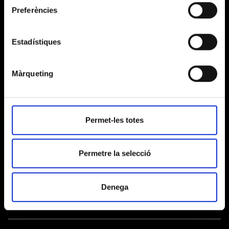
Envío de comunicaciones informativas.
Preferències
LEGITIMACIÓN
Consentimiento del interesado.
Estadístiques
Los datos podrán ser cedidos a entidades financieras
Màrqueting
o plataformas de pago adheridas al «Privacy Shield»
para la gestión del pago de las donaciones y/o
DESTINATARIOS
cuotas, así como a las autoridades competentes. Fuera
de estos casos, los datos no se cederán a terceros
salvo que lo exija la ley o sea necesario para cumplir
con la finalidad del tratamiento.
Permet-les totes
PARTNER OFICIAL
Acceder, rectificar y suprimir los datos, así como el
DERECHOS
resto de derechos explicados en la
política de
Permetre la selecció
privacidad
.
Denega