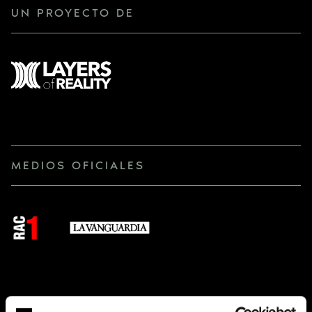
PAGO ADHERIDAS AL «PRIVACY SHIELD» PARA
UN PROYECTO DE
LA GESTIÓN DEL PAGO DE LAS DONACIONES
Y/O CUOTAS, ASÍ COMO A LAS AUTORIDADES
DESTINATARIOS
COMPETENTES. FUERA DE ESTOS CASOS, LOS
DATOS NO SE CEDERÁN A TERCEROS SALVO
QUE LO EXIJA LA LEY O SEA NECESARIO PARA
CUMPLIR CON LA FINALIDAD DEL
TRATAMIENTO.
ACCEDER, RECTIFICAR Y SUPRIMIR LOS
DERECHOS
DATOS, ASÍ COMO EL RESTO DE DERECHOS
EXPLICADOS EN LA
POLÍTICA DE PRIVACIDAD
.
MEDIOS OFICIALES