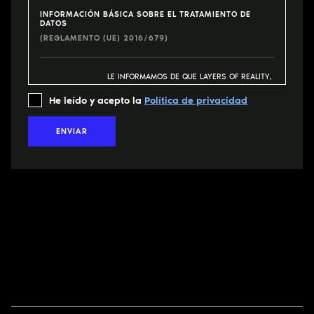
INFORMACIÓN BÁSICA SOBRE EL TRATAMIENTO DE
DATOS
(REGLAMENTO (UE) 2016/679)
LE INFORMAMOS DE QUE LAYERS OF REALITY,
RESPONSABLE
SL, CON DOMICILIO EN CARRER BADAJOZ, 38
DEL
He leído y acepto la
– 40, BARCELONA, 08005, ES LA ENTIDAD
Política de privacidad
TRATAMIENTO
RESPONSABLE DEL TRATAMIENTO DE SUS
DATOS PERSONALES.
ENVIAR
GESTIONAR LA RELACIÓN CON LA ENTIDAD
Y LA PARTICIPACIÓN EN LOS ACTOS,
ACTIVIDADES Y EVENTOS QUE ORGANICE Y,
FINALIDAD
EN SU CASO, GESTIONAR LAS DONACIONES
Y/O LAS CUOTAS.
ENVÍO DE COMUNICACIONES INFORMATIVAS.
LEGITIMACIÓN
CONSENTIMIENTO DEL INTERESADO.
LOS DATOS PODRÁN SER CEDIDOS A
ENTIDADES FINANCIERAS O PLATAFORMAS DE