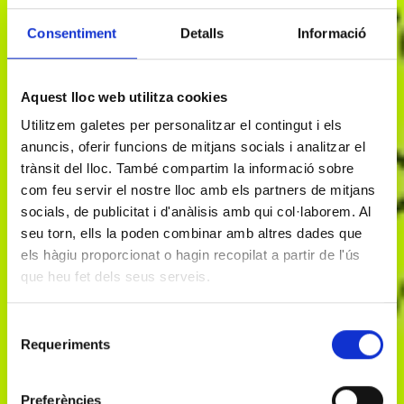
Consentiment
Detalls
Informació
Aquest lloc web utilitza cookies
Utilitzem galetes per personalitzar el contingut i els
anuncis, oferir funcions de mitjans socials i analitzar el
trànsit del lloc. També compartim la informació sobre
BASIC INFORMATION ON DATA PROCESSING
com feu servir el nostre lloc amb els partners de mitjans
(Regulation (EU) 2016/679)
socials, de publicitat i d'anàlisis amb qui col·laborem. Al
seu torn, ells la poden combinar amb altres dades que
We inform you that Layers of Reality, SL, with registered
els hàgiu proporcionat o hagin recopilat a partir de l'ús
DATA
address at Carrer Badajoz, 38 – 40, Barcelona, 08005,
CONTROLLER
is the entity responsible for processing your personal
que heu fet dels seus serveis.
data.
Selecció
Manage the relationship with the entity and
Requeriments
de
participation in events, activities and initiatives it
PURPOSE
organizes and, where applicable, manage donations
consentiment
and/or membership fees.
Sending informational communications.
Preferències